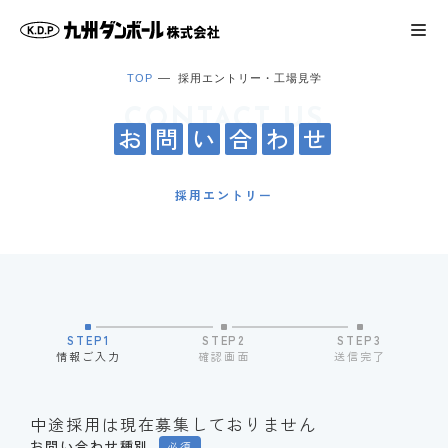
TOP
採用エントリー・工場見学
CONTACT US
お
問
い
合
わ
せ
採用エントリー
STEP1
STEP2
STEP3
情報ご入力
確認画面
送信完了
中途採用は現在募集しておりません
お問い合わせ種別
必須