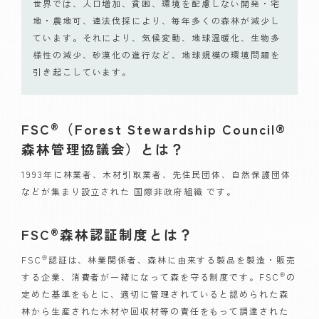
世界では、人口増加、貧困、環境を配慮しない開発・宅
地・農地可、違法伐採により、毎年多くの森林が減少し
ています。それにより、気候変動、地球温暖化、生物多
様性の減少、砂漠化の進行など、地球規模の環境問題を
引き起こしています。
FSC
（Forest Stewardship Council®
®
森林管理協議会）とは？
1993年に林業者、木材引取業者、先住民団体、自然保護団体
などが集まり設立された 国際非政府組織 です。
FSC
森林認証制度とは？
®
®
FSC
認証は、林業関係者、森林に由来する製品を製造・販売
®
する企業、消費者が一緒になって森を守る制度です。FSC
の
定めた基準をもとに、適切に管理されていると認められた森
林から生産された木材や回収材等の責任をもって調達された